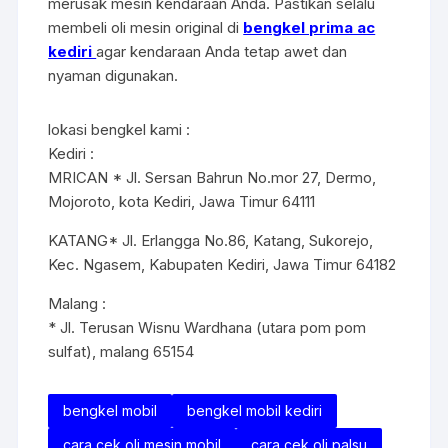
merusak mesin kendaraan Anda. Pastikan selalu
membeli oli mesin original di
bengkel prima ac
kediri
agar kendaraan Anda tetap awet dan
nyaman digunakan.
lokasi bengkel kami :
Kediri :
MRICAN * Jl. Sersan Bahrun No.mor 27, Dermo,
Mojoroto, kota Kediri, Jawa Timur 64111
KATANG* Jl. Erlangga No.86, Katang, Sukorejo,
Kec. Ngasem, Kabupaten Kediri, Jawa Timur 64182
Malang :
* Jl. Terusan Wisnu Wardhana (utara pom pom
sulfat), malang 65154
bengkel mobil
bengkel mobil kediri
cara cek oli mesin mobil
cara cek oli palsu