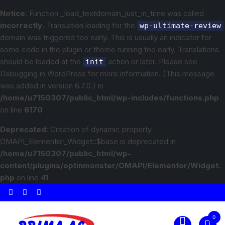
Notice
: Function _load_textdomain_just_in_time was called
incorrectly
. Translation loading for the
wp-ultimate-review
domain was triggered too early. This is usually an indicator for
some code in the plugin or theme running too early. Translations
should be loaded at the
action or later. Please see
init
Debugging in WordPress
for more information. (This message
was added in version 6.7.0.) in
/home/u7150307/public_html/wp-includes/functions.php
on line
6170
Deprecated
: Creation of dynamic property
OMAPI_Elementor_Widget::$base is deprecated in
/home/u7150307/public_html/wp-
content/plugins/optinmonster/OMAPI/Elementor/Widget.
php
on line
41
0