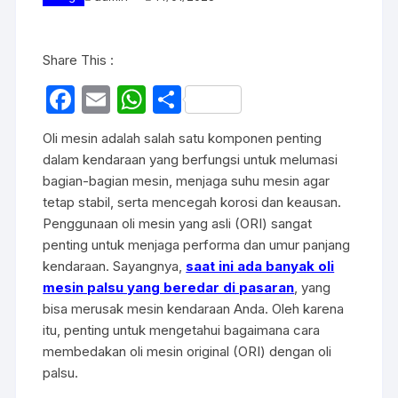
Share This :
F
E
W
S
a
m
h
h
Oli mesin adalah salah satu komponen penting
c
ail
at
ar
dalam kendaraan yang berfungsi untuk melumasi
e
s
e
bagian-bagian mesin, menjaga suhu mesin agar
tetap stabil, serta mencegah korosi dan keausan.
b
A
Penggunaan oli mesin yang asli (ORI) sangat
o
p
penting untuk menjaga performa dan umur panjang
o
p
kendaraan. Sayangnya,
saat ini ada banyak oli
mesin palsu yang beredar di pasaran
, yang
k
bisa merusak mesin kendaraan Anda. Oleh karena
itu, penting untuk mengetahui bagaimana cara
membedakan oli mesin original (ORI) dengan oli
palsu.