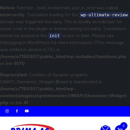
Notice
: Function _load_textdomain_just_in_time was called
incorrectly
. Translation loading for the
wp-ultimate-review
domain was triggered too early. This is usually an indicator for
some code in the plugin or theme running too early. Translations
should be loaded at the
action or later. Please see
init
Debugging in WordPress
for more information. (This message
was added in version 6.7.0.) in
/home/u7150307/public_html/wp-includes/functions.php
on line
6170
Deprecated
: Creation of dynamic property
OMAPI_Elementor_Widget::$base is deprecated in
/home/u7150307/public_html/wp-
content/plugins/optinmonster/OMAPI/Elementor/Widget.
php
on line
41
0