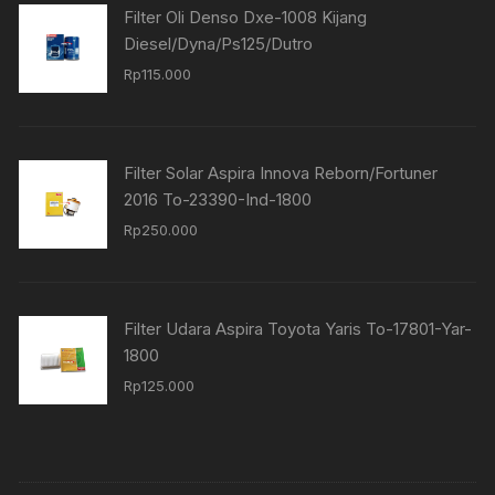
Filter Oli Denso Dxe-1008 Kijang
Diesel/Dyna/Ps125/Dutro
Rp
115.000
Filter Solar Aspira Innova Reborn/Fortuner
2016 To-23390-Ind-1800
Rp
250.000
Filter Udara Aspira Toyota Yaris To-17801-Yar-
1800
Rp
125.000