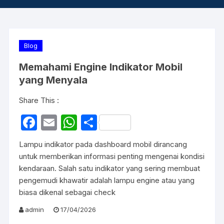
Blog
Memahami Engine Indikator Mobil
yang Menyala
Share This :
F
E
W
S
a
m
h
h
Lampu indikator pada dashboard mobil dirancang
c
ail
at
ar
untuk memberikan informasi penting mengenai kondisi
e
s
e
kendaraan. Salah satu indikator yang sering membuat
pengemudi khawatir adalah lampu engine atau yang
b
A
biasa dikenal sebagai check
o
p
admin
17/04/2026
o
p