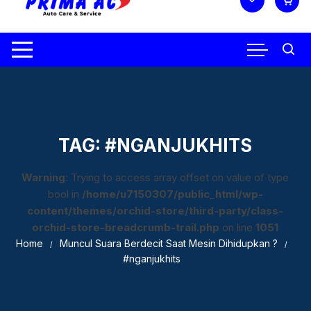
TAG:
#NGANJUKHITS
Warning
: Trying to access array offset on value of type
bool in
/home/u7150307/public_html/wp-
content/themes/orchid-store/third-party/class-
orchid-store-breadcrumb-trail.php
on line
1051
Home
Muncul Suara Berdecit Saat Mesin Dihidupkan ?
#nganjukhits