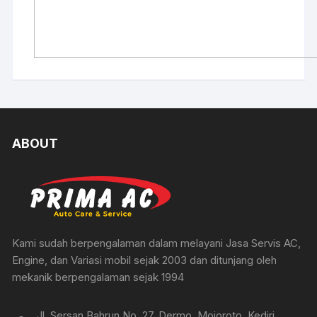
ABOUT
Kami sudah berpengalaman dalam melayani Jasa Servis AC,
Engine, dan Variasi mobil sejak 2003 dan ditunjang oleh
mekanik berpengalaman sejak 1994
Jl. Sersan Bahrun No. 27, Dermo, Mojoroto, Kediri,