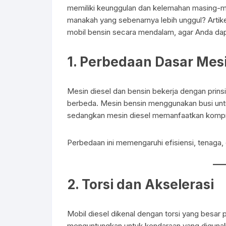
c
ail
at
ar
memiliki keunggulan dan kelemahan masing-mas
e
s
e
manakah yang sebenarnya lebih unggul? Artik
mobil bensin secara mendalam, agar Anda dapa
b
A
o
p
1.
Perbedaan Dasar Mesi
o
p
k
Mesin diesel dan bensin bekerja dengan prinsi
berbeda. Mesin bensin menggunakan busi un
sedangkan mesin diesel memanfaatkan kompre
Perbedaan ini memengaruhi efisiensi, tenaga,
2.
Torsi dan Akselerasi
Mobil diesel dikenal dengan torsi yang besar p
menguntungkan untuk kendaraan yang digunaka