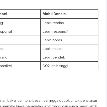
esel
Mobil Bensin
ggi
Lebih rendah
esponsif
Lebih responsif
Lebih boros
hal
Lebih murah
njang
Lebih pendek
artikel
CO2 lebih tinggi
bahan bakar dan torsi besar, sehingga cocok untuk perjalanan
memiliki biaya perawatan lebih tinggi dan suara mesin lebih