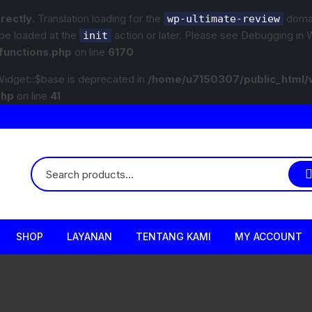
rrectly
. Translation loading for the
domain
wp-ultimate-review
 be loaded at the
action or later. Please see
Debugging in 
init
functions.php
on line
6170
idget::$base is deprecated in
/home/u7150307/public_html/
php
on line
41
SHOP
LAYANAN
TENTANG KAMI
MY ACCOUNT
Variasi
Paket Underbody/Kaki-kaki
Company Profile
Wiper
Checkout
Body Part
Paket Variasi Jok
Jam Operasional
Lampu
Cart