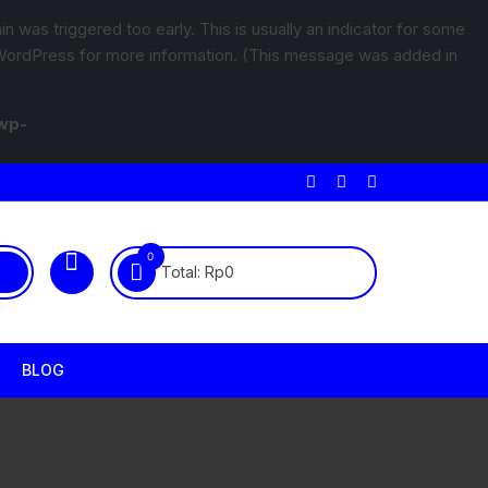
 was triggered too early. This is usually an indicator for some
WordPress
for more information. (This message was added in
wp-
0
Total:
Rp
0
BLOG