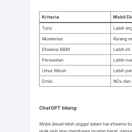
Kriteria
Mobil Di
Torsi
Lebih tin
Akselerasi
Kurang r
Efisiensi BBM
Lebih irit
Perawatan
Lebih ma
Umur Mesin
Lebih pa
Emisi
NOx dan p
ChatGPT bilang:
Mobil diesel lebih unggul dalam hal efisiensi 
jarak jauh atau membawa muatan berat, namun 