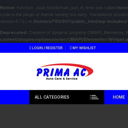
Notice
: Function _load_textdomain_just_in_time was called
inco
code in the plugin or theme running too early. Translations should
version 6.7.0.) in
/home/u7150307/public_html/wp-includes/
Deprecated
: Creation of dynamic property OMAPI_Elementor_W
content/plugins/optinmonster/OMAPI/Elementor/Widget.
LOGIN / REGISTER
MY WISHLIST
ALL CATEGORIES
HOME