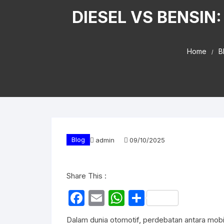
DIESEL VS BENSIN
Home
B
Blog
admin
09/10/2025
Share This :
F
E
W
S
a
m
h
h
Dalam dunia otomotif, perdebatan antara mobi