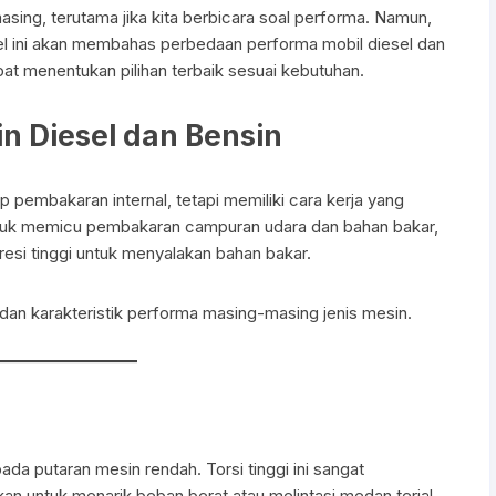
ing, terutama jika kita berbicara soal performa. Namun,
Talang Air Mobil
Kabel Hand Rem
Filter Solar
Magnit Cluth
el ini akan membahas perbedaan performa mobil diesel dan
t menentukan pilihan terbaik sesuai kebutuhan.
Tank Cover
Rack End – Long Tierod
Filter Udara
Motor Blower
n Diesel dan Bensin
Garnish Reflektor
Piringan Rem (Disc Brak
Tune Up & Battery
Cabin Air Filter
Garnish Tail Lamp
Shockbreaker Shock Be
Pompa Bensin-Solar
p pembakaran internal, tetapi memiliki cara kerja yang
tuk memicu pembakaran campuran udara dan bahan bakar,
Garnish Head Lamp
si tinggi untuk menyalakan bahan bakar.
Front Guard / Bemper D
 dan karakteristik performa masing-masing jenis mesin.
ada putaran mesin rendah. Torsi tinggi ini sangat
n untuk menarik beban berat atau melintasi medan terjal.