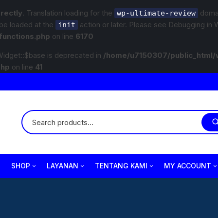
rrectly
. Translation loading for the
domain
wp-ultimate-review
 be loaded at the
action or later. Please see
Debugging in 
init
functions.php
on line
6170
idget::$base is deprecated in
/home/u7150307/public_html/
php
on line
41
SHOP
LAYANAN
TENTANG KAMI
MY ACCOUNT
Variasi
Paket Underbody/Kaki-kaki
Company Profile
Wiper
Checkout
Body Part
Paket Variasi Jok
Jam Operasional
Lampu
Cart