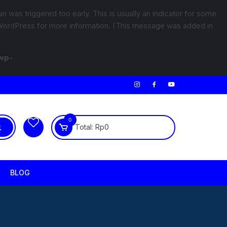
 was triggered too early. This is usually an indicator for some
WordPress
for more information. (This message was added in
wp-
0
Total:
Rp
0
BLOG