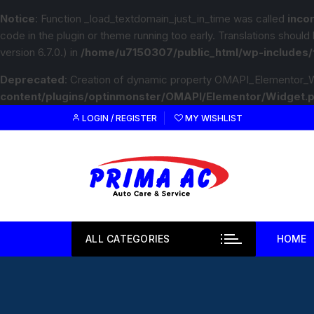
Notice
: Function _load_textdomain_just_in_time was called
inco
code in the plugin or theme running too early. Translations should
version 6.7.0.) in
/home/u7150307/public_html/wp-includes/
Deprecated
: Creation of dynamic property OMAPI_Elementor_W
content/plugins/optinmonster/OMAPI/Elementor/Widget.
LOGIN / REGISTER
MY WISHLIST
ALL CATEGORIES
HOME