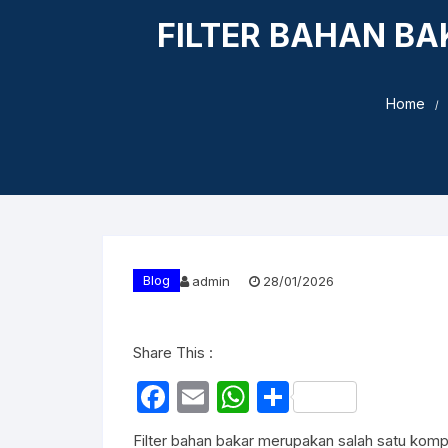
FILTER BAHAN B
Home
Blog
admin
28/01/2026
Share This :
F
E
W
S
a
m
h
h
Filter bahan bakar merupakan salah satu kom