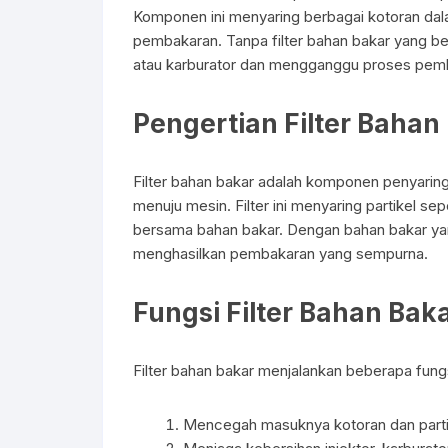
c
ail
at
ar
Komponen ini menyaring berbagai kotoran da
e
s
e
pembakaran. Tanpa filter bahan bakar yang be
atau karburator dan mengganggu proses pem
b
A
o
p
Pengertian Filter Bahan
o
p
k
Filter bahan bakar adalah komponen penyaring 
menuju mesin. Filter ini menyaring partikel sep
bersama bahan bakar. Dengan bahan bakar yan
menghasilkan pembakaran yang sempurna.
Fungsi Filter Bahan Ba
Filter bahan bakar menjalankan beberapa fungs
Mencegah masuknya kotoran dan parti