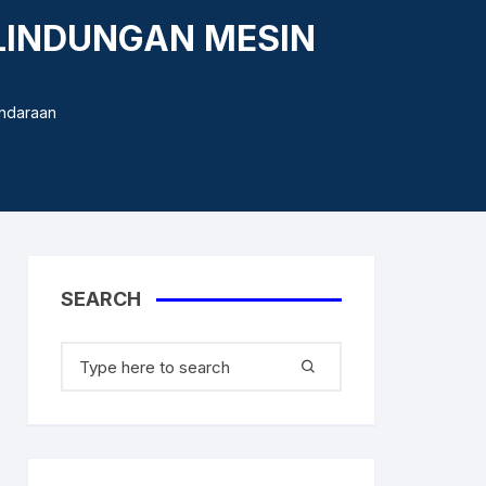
LINDUNGAN MESIN
endaraan
aner
SEARCH