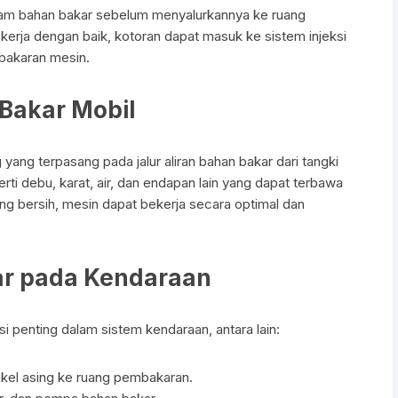
lam bahan bakar sebelum menyalurkannya ke ruang
Talang Air Mobil
Kabel Hand Rem
Filter Solar
Magnit Cluth
kerja dengan baik, kotoran dapat masuk ke sistem injeksi
bakaran mesin.
Tank Cover
Rack End – Long Tierod
Filter Udara
Motor Blower
 Bakar Mobil
Garnish Reflektor
Piringan Rem (Disc Brak
Tune Up & Battery
Cabin Air Filter
Garnish Tail Lamp
Shockbreaker Shock Be
Pompa Bensin-Solar
yang terpasang pada jalur aliran bahan bakar dari tangki
erti debu, karat, air, dan endapan lain yang dapat terbawa
Garnish Head Lamp
g bersih, mesin dapat bekerja secara optimal dan
Front Guard / Bemper D
kar pada Kendaraan
i penting dalam sistem kendaraan, antara lain:
kel asing ke ruang pembakaran.