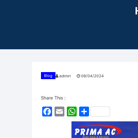
Blog
admin
08/04/2024
Share This :
F
E
W
S
a
m
h
h
c
ail
at
ar