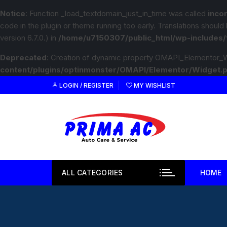
Notice
: Function _load_textdomain_just_in_time was called
inco
code in the plugin or theme running too early. Translations should
version 6.7.0.) in
/home/u7150307/public_html/wp-includes/
Deprecated
: Creation of dynamic property OMAPI_Elementor_W
content/plugins/optinmonster/OMAPI/Elementor/Widget.
LOGIN / REGISTER
MY WISHLIST
ALL CATEGORIES
HOME