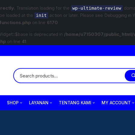
rrectly
. Translation loading for the
domain
wp-ultimate-review
 be loaded at the
action or later. Please see
Debugging in 
init
functions.php
on line
6170
idget::$base is deprecated in
/home/u7150307/public_html/
php
on line
41
SHOP
LAYANAN
TENTANG KAMI
MY ACCOUNT
Variasi
Paket Underbody/Kaki-kaki
Company Profile
Wiper
Checkout
Body Part
Paket Variasi Jok
Jam Operasional
Lampu
Cart