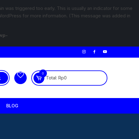
 was triggered too early. This is usually an indicator for some
WordPress
for more information. (This message was added in
wp-
0
Total:
Rp
0
BLOG