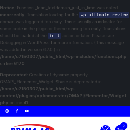
Notice
: Function _load_textdomain_just_in_time was called
incorrectly
. Translation loading for the
wp-ultimate-review
domain was triggered too early. This is usually an indicator for
some code in the plugin or theme running too early. Translations
should be loaded at the
action or later. Please see
init
Debugging in WordPress
for more information. (This message
was added in version 6.7.0.) in
/home/u7150307/public_html/wp-includes/functions.php
on line
6170
Deprecated
: Creation of dynamic property
OMAPI_Elementor_Widget::$base is deprecated in
/home/u7150307/public_html/wp-
content/plugins/optinmonster/OMAPI/Elementor/Widget.
php
on line
41
0