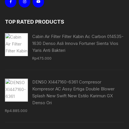
TOP RATED PRODUCTS
Cabin Air Filter Filter Kabin Ac Carbon 014535-
1630 Denso Asli Innova Fortuner Sienta Vios
Yaris Anti Bakteri
Rp
475.000
DENSO XI447160-6361 Compresor
Kompresor AC Assy Ertiga Double Blower
Splash New Swift New Estilo Karimun GX
Denso Ori
Rp
4.885.000