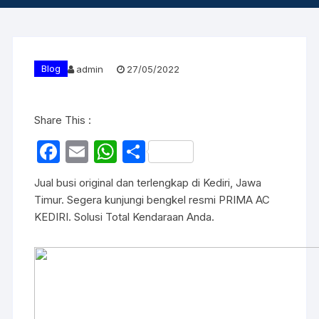
Blog
admin
27/05/2022
Share This :
F
E
W
S
a
m
h
h
Jual busi original dan terlengkap di Kediri, Jawa
c
ail
at
ar
Timur. Segera kunjungi bengkel resmi PRIMA AC
e
s
e
KEDIRI. Solusi Total Kendaraan Anda.
b
A
o
p
o
p
k