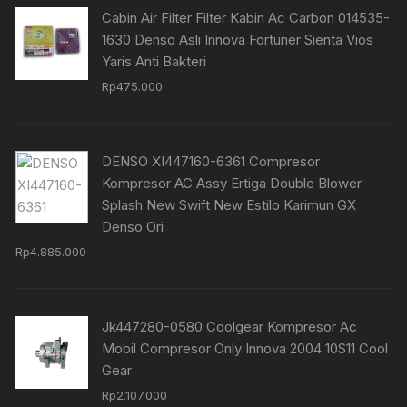
Cabin Air Filter Filter Kabin Ac Carbon 014535-
1630 Denso Asli Innova Fortuner Sienta Vios
Yaris Anti Bakteri
Rp
475.000
DENSO XI447160-6361 Compresor
Kompresor AC Assy Ertiga Double Blower
Splash New Swift New Estilo Karimun GX
Denso Ori
Rp
4.885.000
Jk447280-0580 Coolgear Kompresor Ac
Mobil Compresor Only Innova 2004 10S11 Cool
Gear
Rp
2.107.000