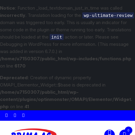
Notice
: Function _load_textdomain_just_in_time was called
incorrectly
. Translation loading for the
wp-ultimate-review
domain was triggered too early. This is usually an indicator for
some code in the plugin or theme running too early. Translations
should be loaded at the
action or later. Please see
init
Debugging in WordPress
for more information. (This message
was added in version 6.7.0.) in
/home/u7150307/public_html/wp-includes/functions.php
on line
6170
Deprecated
: Creation of dynamic property
OMAPI_Elementor_Widget::$base is deprecated in
/home/u7150307/public_html/wp-
content/plugins/optinmonster/OMAPI/Elementor/Widget.
php
on line
41
0