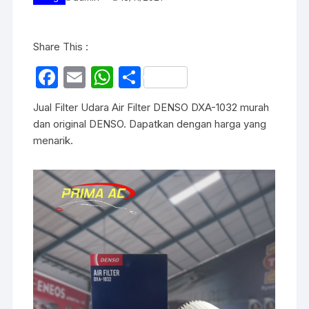
Share This :
F
E
W
S
a
m
h
h
Jual Filter Udara Air Filter DENSO DXA-1032 murah
c
ail
at
ar
dan original DENSO. Dapatkan dengan harga yang
e
s
e
menarik.
b
A
o
p
o
p
k