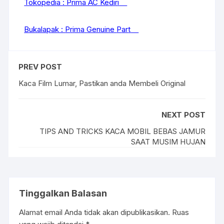
Tokopedia : Prima AC Ke
d
i
r
i
Bukalapak :
P
r
i
m
a
Genuine
P
a
r
t
PREV POST
Kaca Film Lumar, Pastikan anda Membeli Original
NEXT POST
TIPS AND TRICKS KACA MOBIL BEBAS JAMUR
SAAT MUSIM HUJAN
Tinggalkan Balasan
Alamat email Anda tidak akan dipublikasikan.
Ruas