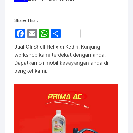
Share This :
F
E
W
S
a
m
h
h
Jual Oli Shell Helix di Kediri. Kunjungi
c
ail
at
ar
workshop kami terdekat dengan anda.
e
s
e
Dapatkan oli mobil kesayangan anda di
b
A
bengkel kami.
o
p
o
p
k