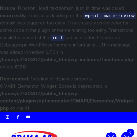
Notice
: Function _load_textdomain_just_in_time was called
incorrectly
. Translation loading for the
wp-ultimate-review
domain was triggered too early. This is usually an indicator for
some code in the plugin or theme running too early. Translations
should be loaded at the
action or later. Please see
init
Debugging in WordPress
for more information. (This message
was added in version 6.7.0.) in
/home/u7150307/public_html/wp-includes/functions.php
on line
6170
Deprecated
: Creation of dynamic property
OMAPI_Elementor_Widget::$base is deprecated in
/home/u7150307/public_html/wp-
content/plugins/optinmonster/OMAPI/Elementor/Widget.
php
on line
41
0