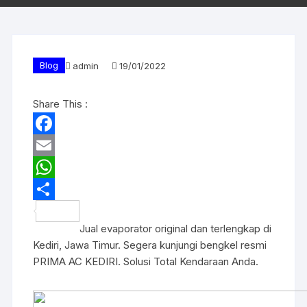
Blog
admin
19/01/2022
Share This :
F
a
E
c
m
W
e
a
h
S
Jual evaporator original dan terlengkap di
b
i
a
h
Kediri, Jawa Timur. Segera kunjungi bengkel resmi
o
l
t
a
PRIMA AC KEDIRI. Solusi Total Kendaraan Anda.
o
s
r
k
A
e