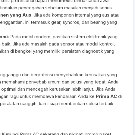
eknisi profesional dapat mendeteksi tanda-tanda awal
tindakan pencegahan sebelum masalah menjadi serius.
onen yang Aus
. Jika ada komponen internal yang aus atau
enggantian. Ini termasuk gear, syncros, dan bearing yang
onik
Pada mobil modern, pastikan sistem elektronik yang
 baik. Jika ada masalah pada sensor atau modul kontrol,
kan di bengkel yang memiliki peralatan diagnostik yang
engganggu dan berpotensi menyebabkan kerusakan yang
ngan memahami penyebab umum dan solusi yang tepat, Anda
 optimal dan mencegah kerusakan lebih lanjut. Jika Anda
angan ragu untuk membawa kendaraan Anda ke
Prima AC
di
peralatan canggih, kami siap memberikan solusi terbaik
 Kunjungi Prima AC sekarang dan nikmati promo paket