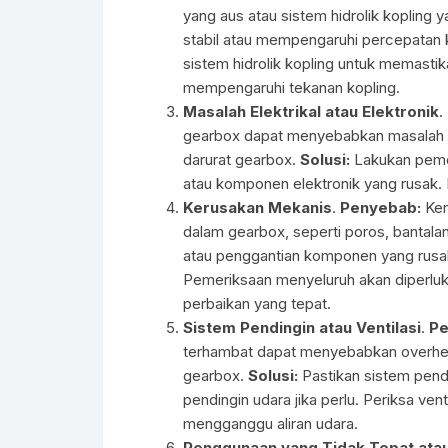
yang aus atau sistem hidrolik kopling 
stabil atau mempengaruhi percepatan
sistem hidrolik kopling untuk memasti
mempengaruhi tekanan kopling.
Masalah Elektrikal atau Elektronik
.
gearbox dapat menyebabkan masalah p
darurat gearbox.
Solusi:
Lakukan pemer
atau komponen elektronik yang rusak.
Kerusakan Mekanis
.
Penyebab:
Ker
dalam gearbox, seperti poros, bantala
atau penggantian komponen yang rusak
Pemeriksaan menyeluruh akan diperluk
perbaikan yang tepat.
Sistem Pendingin atau Ventilasi
.
Pe
terhambat dapat menyebabkan overhea
gearbox.
Solusi:
Pastikan sistem pendin
pendingin udara jika perlu. Periksa ve
mengganggu aliran udara.
Penggunaan yang Tidak Tepat atau