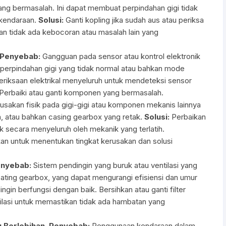
yang bermasalah. Ini dapat membuat perpindahan gigi tidak
 kendaraan.
Solusi:
Ganti kopling jika sudah aus atau periksa
kan tidak ada kebocoran atau masalah lain yang
Penyebab:
Gangguan pada sensor atau kontrol elektronik
erpindahan gigi yang tidak normal atau bahkan mode
iksaan elektrikal menyeluruh untuk mendeteksi sensor
 Perbaiki atau ganti komponen yang bermasalah.
usakan fisik pada gigi-gigi atau komponen mekanis lainnya
n, atau bahkan casing gearbox yang retak.
Solusi:
Perbaikan
 secara menyeluruh oleh mekanik yang terlatih.
an untuk menentukan tingkat kerusakan dan solusi
nyebab:
Sistem pendingin yang buruk atau ventilasi yang
ting gearbox, yang dapat mengurangi efisiensi dan umur
gin berfungsi dengan baik. Bersihkan atau ganti filter
ntilasi untuk memastikan tidak ada hambatan yang
 Berlebihan
.
Penyebab:
Penggunaan kendaraan dalam