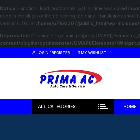
Notice
: Function _load_textdomain_just_in_time was called
inco
code in the plugin or theme running too early. Translations should
version 6.7.0.) in
/home/u7150307/public_html/wp-includes/
Deprecated
: Creation of dynamic property OMAPI_Elementor_W
content/plugins/optinmonster/OMAPI/Elementor/Widget.
LOGIN / REGISTER
MY WISHLIST
ALL CATEGORIES
HOME