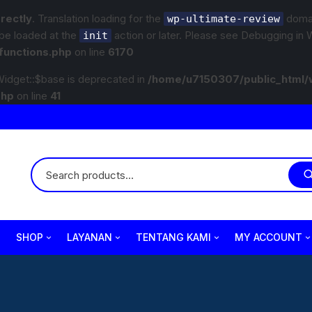
rrectly
. Translation loading for the
domain
wp-ultimate-review
 be loaded at the
action or later. Please see
Debugging in 
init
functions.php
on line
6170
idget::$base is deprecated in
/home/u7150307/public_html/
php
on line
41
SHOP
LAYANAN
TENTANG KAMI
MY ACCOUNT
Variasi
Paket Underbody/Kaki-kaki
Company Profile
Wiper
Checkout
Body Part
Paket Variasi Jok
Jam Operasional
Lampu
Cart