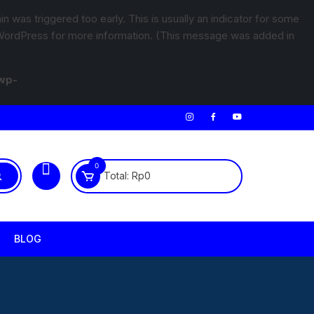
 was triggered too early. This is usually an indicator for some
WordPress
for more information. (This message was added in
wp-
0
Total:
Rp
0
BLOG