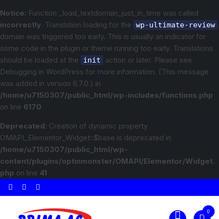
Notice
: Function _load_textdomain_just_in_time was called
incorrectly
. Translation loading for the
wp-ultimate-review
domain was triggered too early. This is usually an indicator for
some code in the plugin or theme running too early. Translations
should be loaded at the
action or later. Please see
init
Debugging in WordPress
for more information. (This message
was added in version 6.7.0.) in
/home/u7150307/public_html/wp-includes/functions.php
on line
6170
Deprecated
: Creation of dynamic property
OMAPI_Elementor_Widget::$base is deprecated in
/home/u7150307/public_html/wp-
content/plugins/optinmonster/OMAPI/Elementor/Widget.
php
on line
41
0