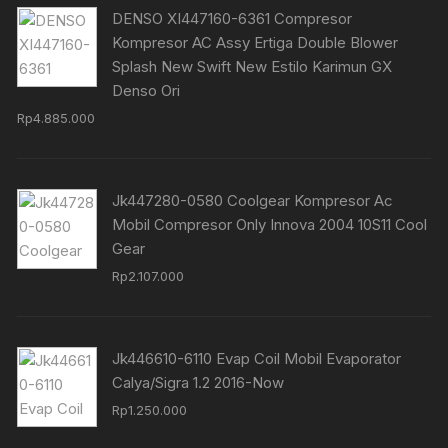
DENSO XI447160-6361 Compresor
Kompresor AC Assy Ertiga Double Blower
Splash New Swift New Estilo Karimun GX
Denso Ori
Rp
4.885.000
Jk447280-0580 Coolgear Kompresor Ac
Mobil Compresor Only Innova 2004 10S11 Cool
Gear
Rp
2.107.000
Jk446610-6110 Evap Coil Mobil Evaporator
Calya/Sigra 1.2 2016-Now
Rp
1.250.000