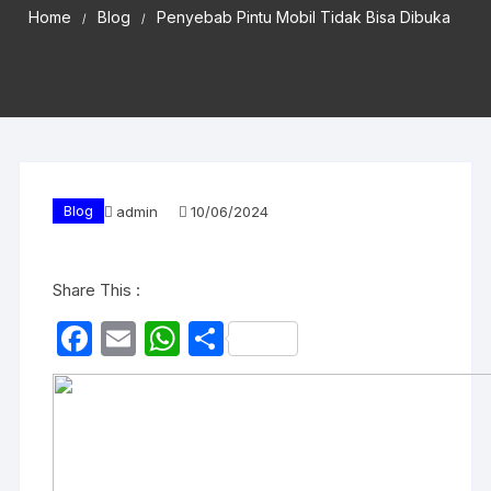
Home
Blog
Penyebab Pintu Mobil Tidak Bisa Dibuka
Blog
admin
10/06/2024
Share This :
F
E
W
S
a
m
h
h
c
ail
at
ar
e
s
e
b
A