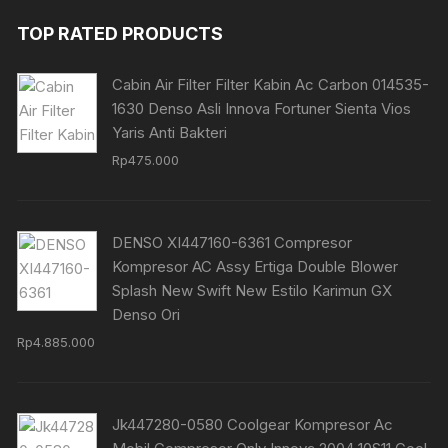
TOP RATED PRODUCTS
Cabin Air Filter Filter Kabin Ac Carbon 014535-
1630 Denso Asli Innova Fortuner Sienta Vios
Yaris Anti Bakteri
Rp
475.000
DENSO XI447160-6361 Compresor
Kompresor AC Assy Ertiga Double Blower
Splash New Swift New Estilo Karimun GX
Denso Ori
Rp
4.885.000
Jk447280-0580 Coolgear Kompresor Ac