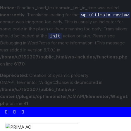
Notice
: Function _load_textdomain_just_in_time was called
incorrectly
. Translation loading for the
wp-ultimate-review
domain was triggered too early. This is usually an indicator for
some code in the plugin or theme running too early. Translations
should be loaded at the
action or later. Please see
init
Debugging in WordPress
for more information. (This message
was added in version 6.7.0.) in
/home/u7150307/public_html/wp-includes/functions.php
on line
6170
Deprecated
: Creation of dynamic property
OMAPI_Elementor_Widget::$base is deprecated in
/home/u7150307/public_html/wp-
content/plugins/optinmonster/OMAPI/Elementor/Widget.
php
on line
41