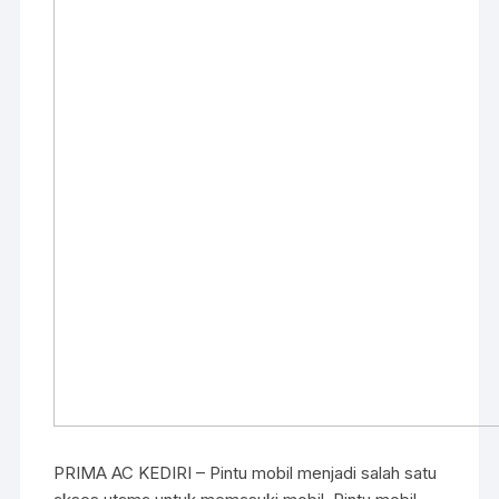
o
p
o
p
k
PRIMA AC KEDIRI – Pintu mobil menjadi salah satu