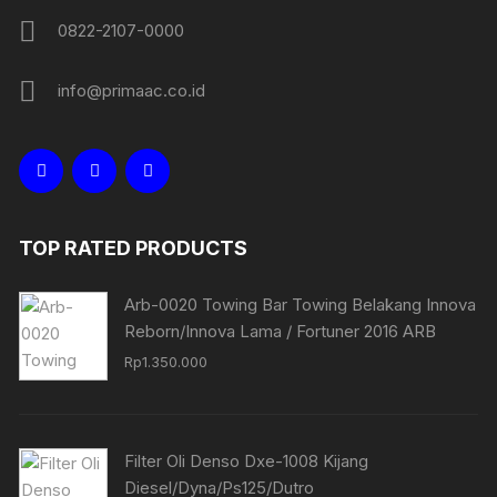
0822-2107-0000
info@primaac.co.id
TOP RATED PRODUCTS
Arb-0020 Towing Bar Towing Belakang Innova
Reborn/Innova Lama / Fortuner 2016 ARB
Rp
1.350.000
Filter Oli Denso Dxe-1008 Kijang
Diesel/Dyna/Ps125/Dutro