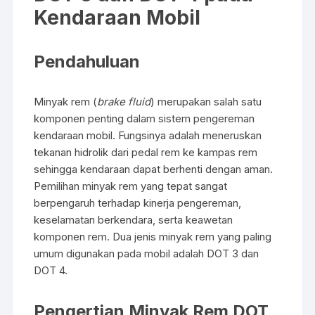
b
A
Kendaraan Mobil
o
p
o
p
Pendahuluan
k
Minyak rem (
brake fluid
) merupakan salah satu
komponen penting dalam sistem pengereman
kendaraan mobil. Fungsinya adalah meneruskan
tekanan hidrolik dari pedal rem ke kampas rem
sehingga kendaraan dapat berhenti dengan aman.
Pemilihan minyak rem yang tepat sangat
berpengaruh terhadap kinerja pengereman,
keselamatan berkendara, serta keawetan
komponen rem. Dua jenis minyak rem yang paling
umum digunakan pada mobil adalah DOT 3 dan
DOT 4.
Pengertian Minyak Rem DOT