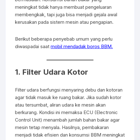
b
A
meningkat tidak hanya membuat pengeluaran
o
p
membengkak, tapi juga bisa menjadi gejala awal
o
p
kerusakan pada sistem mesin atau pengapian.
k
Berikut beberapa penyebab umum yang perlu
diwaspadai saat
mobil mendadak boros BBM.
1. Filter Udara Kotor
Filter udara berfungsi menyaring debu dan kotoran
agar tidak masuk ke ruang bakar. Jika sudah kotor
atau tersumbat, aliran udara ke mesin akan
berkurang. Kondisi ini memaksa ECU (Electronic
Control Unit) menambah jumlah bahan bakar agar
mesin tetap menyala. Hasilnya, pembakaran
menjadi tidak efisien dan konsumsi BBM meningkat