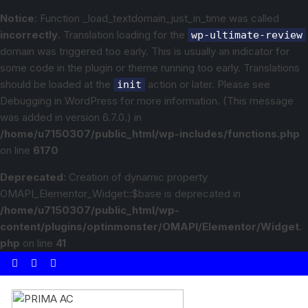
Notice
: Function _load_textdomain_just_in_time was called
incorrectly
. Translation loading for the
wp-ultimate-review
domain was triggered too early. This is usually an indicator for
some code in the plugin or theme running too early. Translations
should be loaded at the
action or later. Please see
init
Debugging in WordPress
for more information. (This message
was added in version 6.7.0.) in
/home/u7150307/public_html/wp-includes/functions.php
on line
6170
Deprecated
: Creation of dynamic property
OMAPI_Elementor_Widget::$base is deprecated in
/home/u7150307/public_html/wp-
content/plugins/optinmonster/OMAPI/Elementor/Widget.
php
on line
41