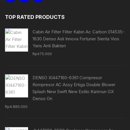
TOP RATED PRODUCTS
Cabin Air Filter Filter Kabin Ac Carbon 014535-
1630 Denso Asli Innova Fortuner Sienta Vios
Yaris Anti Bakteri
Rp
475.000
DENSO XI447160-6361 Compresor
Kompresor AC Assy Ertiga Double Blower
Splash New Swift New Estilo Karimun GX
Denso Ori
Rp
4.885.000