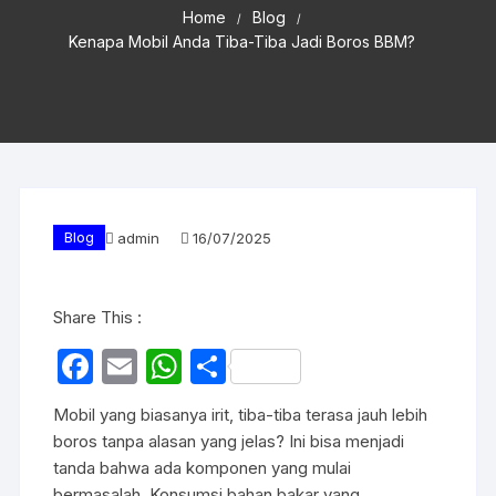
Home
Blog
Kenapa Mobil Anda Tiba-Tiba Jadi Boros BBM?
Blog
admin
16/07/2025
Share This :
F
E
W
S
a
m
h
h
Mobil yang biasanya irit, tiba-tiba terasa jauh lebih
c
ail
at
ar
boros tanpa alasan yang jelas? Ini bisa menjadi
e
s
e
tanda bahwa ada komponen yang mulai
bermasalah. Konsumsi bahan bakar yang