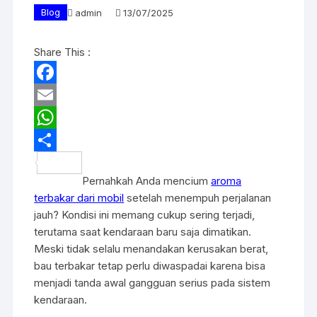
Blog
admin
13/07/2025
Share This :
F
a
E
c
m
W
e
a
h
S
Pernahkah Anda mencium
aroma
b
i
a
h
terbakar dari mobil
setelah menempuh perjalanan
o
l
t
a
jauh? Kondisi ini memang cukup sering terjadi,
o
s
r
terutama saat kendaraan baru saja dimatikan.
Meski tidak selalu menandakan kerusakan berat,
k
A
e
bau terbakar tetap perlu diwaspadai karena bisa
p
menjadi tanda awal gangguan serius pada sistem
p
kendaraan.