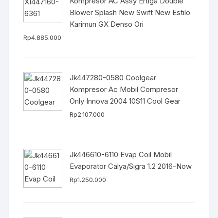
Kompresor AC Assy Ertiga Double
Blower Splash New Swift New Estilo
Karimun GX Denso Ori
Rp
4.885.000
Jk447280-0580 Coolgear
Kompresor Ac Mobil Compresor
Only Innova 2004 10S11 Cool Gear
Rp
2.107.000
Jk446610-6110 Evap Coil Mobil
Evaporator Calya/Sigra 1.2 2016-Now
Rp
1.250.000