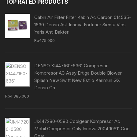
TOP RATED PRODUCTS
Cabin Air Filter Filter Kabin Ac Carbon 014535-
1630 Denso Asli Innova Fortuner Sienta Vios
Yaris Anti Bakteri
Rp
475.000
DENSO XI447160-6361 Compresor
Kompresor AC Assy Ertiga Double Blower
Splash New Swift New Estilo Karimun GX
Denso Ori
Rp
4.885.000
Jk447280-0580 Coolgear Kompresor Ac
Mobil Compresor Only Innova 2004 10S11 Cool
Gear